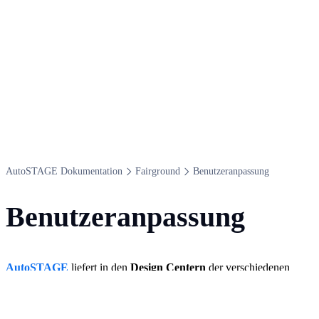
Auto​STAGE Dokumentation
Fairground
Benutzeranpassung
Benutzeranpassung
AutoSTAGE
liefert in den
Design Centern
der verschiedenen
Gewerke eine Vielzahl von Symbole zum direkten Einfügen und
Verwenden in der Zeichnung. Diese Standardsymbole werden von