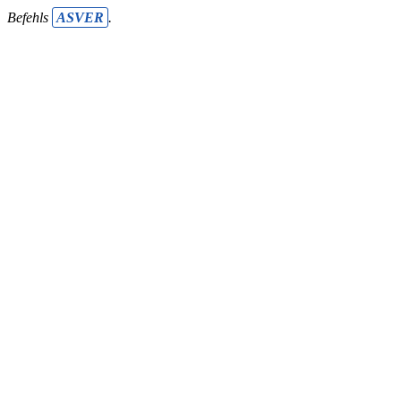
Befehls
ASVER
.
Die Benutzeranpassung kann in einem beliebigen Ordner im
Dateisystem gespeichert werden.
Idealerweise wird dieser Ordner
auch mit einem Backup-Mechanismus vor unbeabsichtigtem
Datenverlust gesichert.